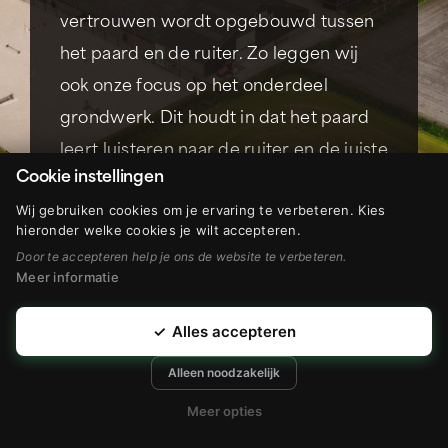
vertrouwen wordt opgebouwd tussen
het paard en de ruiter. Zo leggen wij
ook onze focus op het onderdeel
grondwerk. Dit houdt in dat het paard
leert luisteren naar de ruiter en de juiste
Cookie instellingen
spieren gebruikt. We bereiden het
Wij gebruiken cookies om je ervaring te verbeteren. Kies
paard op deze manier goed voor op o.a.
hieronder welke cookies je wilt accepteren.
het longeren en het laten berijden door
Door te accepteren help je ons de website te verbeteren.
Meer informatie
een ruiter.
✓
Alles accepteren
Bellen
Mailen
Alleen noodzakelijk
Meer opties